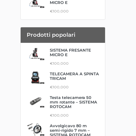
MICRO E
€100,000
Prodotti popolari
SISTEMA FRESANTE
MICRO E
€100,000
TELECAMERA A SPINTA
TRICAM
€100,000
Testa telecamera 50
mm rotante – SISTEMA
ROTOCAM
€100,000
Avvolgicavo 80 m
semi-rigido 7 mm –
SISTEMA ROTOCAM