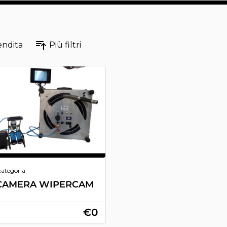
endita
Più filtri
categoria
CAMERA WIPERCAM
€0