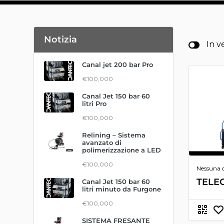
Notizia
In v
Canal jet 200 bar Pro
€100,000
Canal Jet 150 bar 60
litri Pro
€100,000
Relining – Sistema
avanzato di
polimerizzazione a LED
€100,000
Nessuna 
TELE
Canal Jet 150 bar 60
litri minuto da Furgone
€100,000
SISTEMA FRESANTE