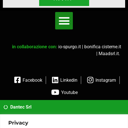
in collaborazione con:
io-spurgo.it
|
bonifica cisterne.it
|
Maadsrl.it
.
Facebook
Linkedin
Instagram
Youtube
Dantec Srl
02 35954173
Privacy