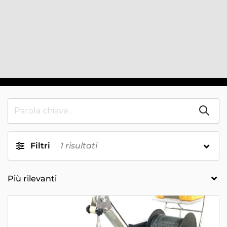
Filtri
1
risultati