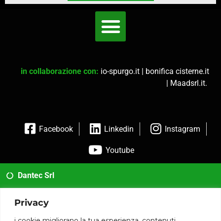
in collaborazione con:
io-spurgo.it
|
bonifica cisterne.it
|
Maadsrl.it
.
Facebook
Linkedin
Instagram
Youtube
Dantec Srl
02 35954173
Privacy
info@dantec.it
i cookie migliorano la tua esperienza, contenuti