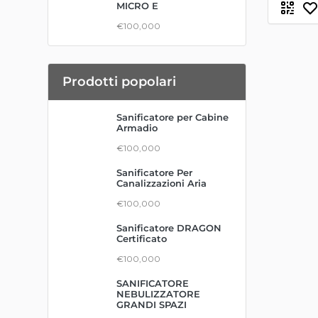
MICRO E
€100,000
Prodotti popolari
Sanificatore per Cabine
Armadio
€100,000
Sanificatore Per
Canalizzazioni Aria
€100,000
Sanificatore DRAGON
Certificato
€100,000
SANIFICATORE
NEBULIZZATORE
GRANDI SPAZI