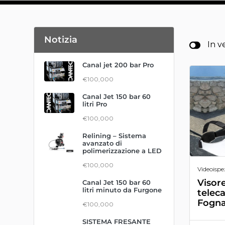
Notizia
In v
Canal jet 200 bar Pro
€100,000
Canal Jet 150 bar 60
litri Pro
€100,000
Relining – Sistema
avanzato di
polimerizzazione a LED
€100,000
Videoispe
Visor
Canal Jet 150 bar 60
litri minuto da Furgone
telec
Fogna
€100,000
SISTEMA FRESANTE