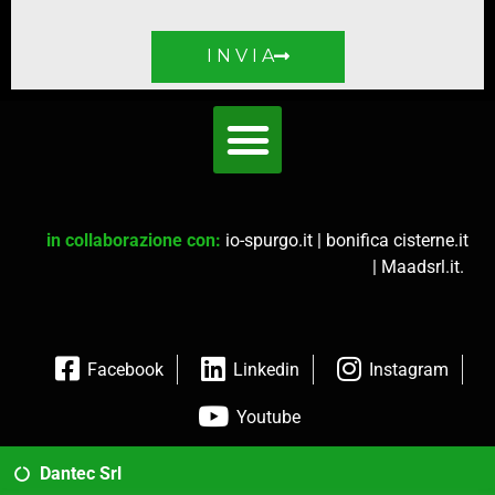
I N V I A
in collaborazione con:
io-spurgo.it
|
bonifica cisterne.it
|
Maadsrl.it
.
Facebook
Linkedin
Instagram
Youtube
Dantec Srl