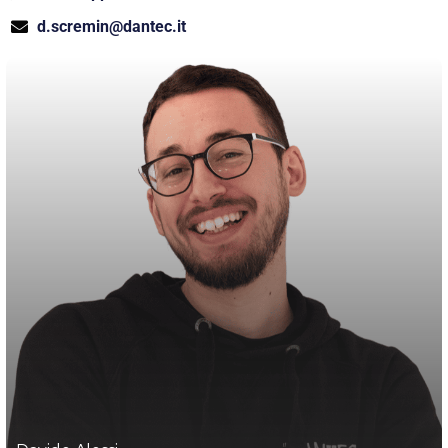
d.scremin@dantec.it