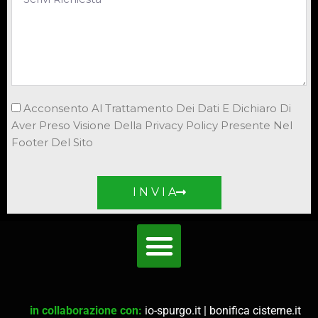
Acconsento Al Trattamento Dei Dati E Dichiaro Di
Aver Preso Visione Della Privacy Policy Presente Nel
Footer Del Sito
I N V I A
in collaborazione con:
io-spurgo.it
|
bonifica cisterne.it