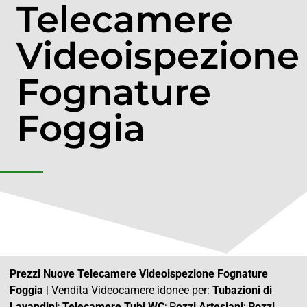
Telecamere
Videoispezione
Fognature
Foggia
Prezzi Nuove Telecamere Videoispezione Fognature
Foggia
| Vendita Videocamere idonee per:
Tubazioni di
Lavandini
;
Telecamere Tubi WC
; P
ozzi Artesiani
;
Pozzi