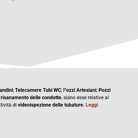
andini
;
Telecamere Tubi WC
; P
ozzi Artesiani
;
Pozzi
i
risanamento delle condotte
, siano esse relative al
tività di
videoispezione delle tubature
.
Leggi