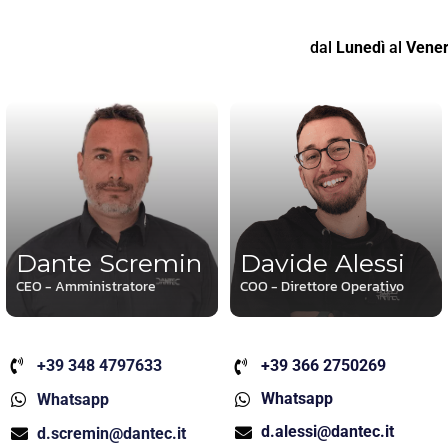
dal
Lunedì
al
Vener
Dante Scremin
Davide Alessi
CEO - Amministratore
COO - Direttore Operativo
+39 348 4797633
+39 366 2750269
Whatsapp
Whatsapp
d.alessi@dantec.it
d.scremin@dantec.it