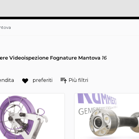
ntova
ere Videoispezione Fognature Mantova
16
endita
preferiti
Più filtri