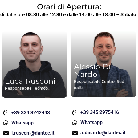
Orari di Apertura:
dì
dalle ore
08:30
alle
12:30
e dalle
14:00
alle
18:00
–
Sabato
Alessio Di
Nardo
Luca Rusconi
Responsabile Centro-Sud
Italia
Responsabile Tecnico
+39 345 2975416
+39 334 3242443
Whatsapp
Whatsapp
a.dinardo@dantec.it
l.rusconi@dantec.it