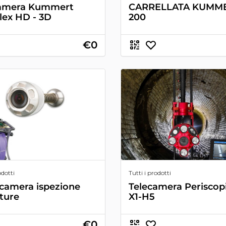
camera Kummert
CARRELLATA KUMME
ex HD - 3D
200
€0
odotti
Tutti i prodotti
camera ispezione
Telecamera Periscopi
ture
X1-H5
€0