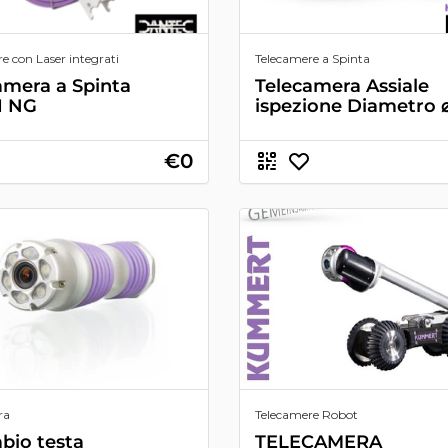
e con Laser integrati
Telecamere a Spinta
amera a Spinta
Telecamera Assiale
I NG
ispezione Diametro 
€0
ra
Telecamere Robot
bio testa
TELECAMERA