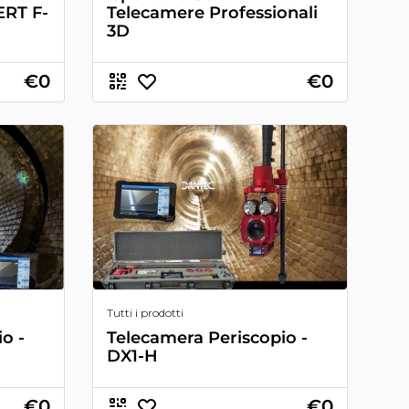
RT F-
Telecamere Professionali
3D
€0
€0
Tutti i prodotti
o -
Telecamera Periscopio -
DX1-H
€0
€0