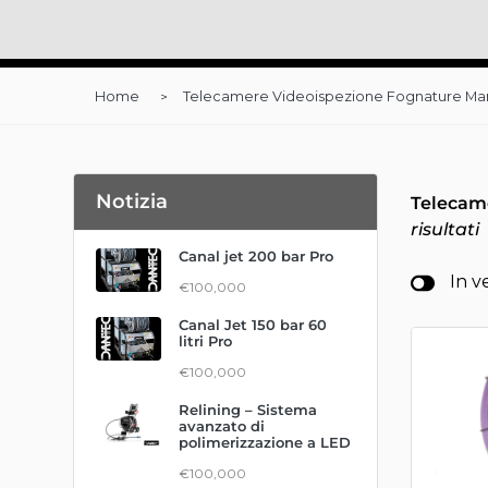
Home
Telecamere Videoispezione Fognature Ma
Notizia
Telecam
risultati
Canal jet 200 bar Pro
In v
€100,000
Canal Jet 150 bar 60
litri Pro
€100,000
Relining – Sistema
avanzato di
polimerizzazione a LED
€100,000