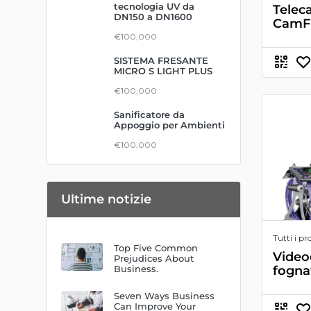
tecnologia UV da
Tele
DN150 a DN1600
CamFl
€100,000
SISTEMA FRESANTE
MICRO S LIGHT PLUS
€100,000
Sanificatore da
Appoggio per Ambienti
€100,000
Ultime notizie
Tutti i pr
Top Five Common
Video
Prejudices About
fogna
Business.
Seven Ways Business
Can Improve Your