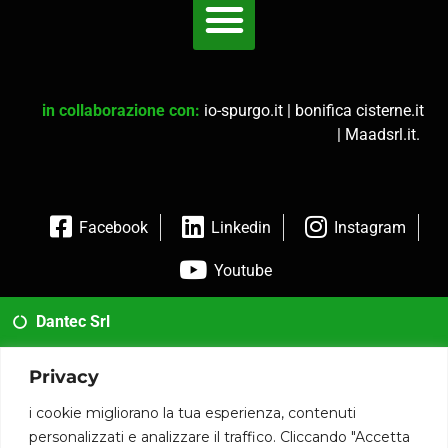
in collaborazione con:
io-spurgo.it
|
bonifica cisterne.it
|
Maadsrl.it
.
Facebook
Linkedin
Instagram
Youtube
Dantec Srl
02 35954173
Privacy
info@dantec.it
i cookie migliorano la tua esperienza, contenuti
personalizzati e analizzare il traffico. Cliccando "Accetta
Via San Francesco 20 20826 Misinto (MB)