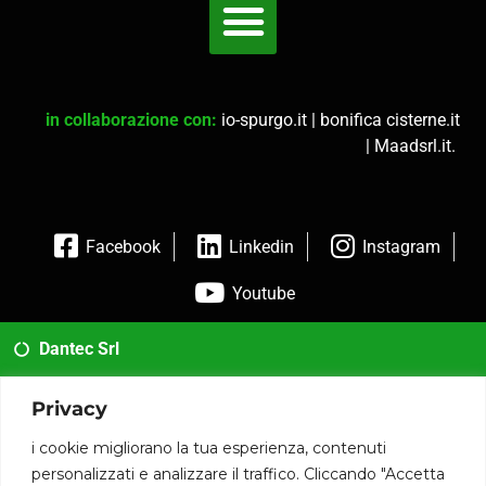
in collaborazione con:
io-spurgo.it
|
bonifica cisterne.it
|
Maadsrl.it
.
Facebook
Linkedin
Instagram
Youtube
Dantec Srl
02 35954173
Privacy
info@dantec.it
i cookie migliorano la tua esperienza, contenuti
personalizzati e analizzare il traffico. Cliccando "Accetta
Via San Francesco 20 20826 Misinto (MB)