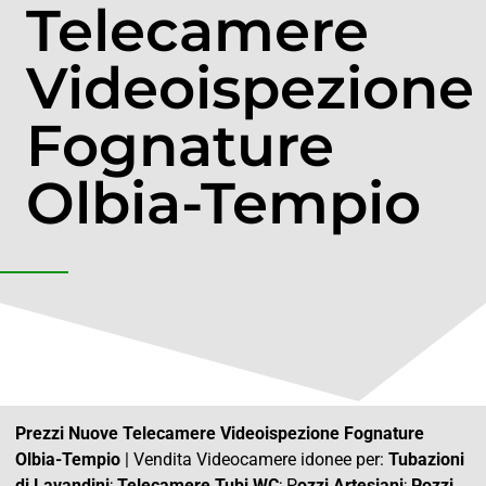
Telecamere
Videoispezione
Fognature
Olbia-Tempio
Prezzi Nuove Telecamere Videoispezione Fognature
Olbia-Tempio
| Vendita Videocamere idonee per:
Tubazioni
di Lavandini
;
Telecamere Tubi WC
; P
ozzi Artesiani
;
Pozzi