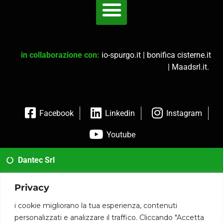
in collaborazione con:
io-spurgo.it
|
bonifica cisterne.it
|
Maadsrl.it
.
Facebook
Linkedin
Instagram
Youtube
Dantec Srl
02 35954173
Privacy
info@dantec.it
i cookie migliorano la tua esperienza, contenuti
personalizzati e analizzare il traffico. Cliccando "Accetta
Via San Francesco 20 20826 Misinto (MB)