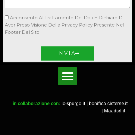
Acconsento Al Trattamento Dei Dati E Dichiaro Di
Aver Preso Visione Della Privacy Policy Presente Nel
Footer Del Sito
I N V I A
in collaborazione con:
io-spurgo.it
|
bonifica cisterne.it
|
Maadsrl.it
.