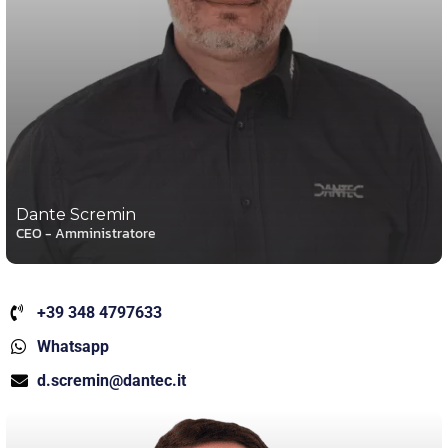
Dante Scremin
CEO - Amministratore
+39 348 4797633
Whatsapp
d.scremin@dantec.it