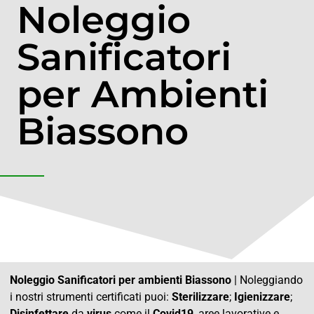
Noleggio
Sanificatori
per Ambienti
Biassono
Noleggio Sanificatori per ambienti Biassono
| Noleggiando
i nostri strumenti certificati puoi:
Sterilizzare
;
Igienizzare
;
Disinfettare
da
virus
come il
Covid19
, aree lavorative e