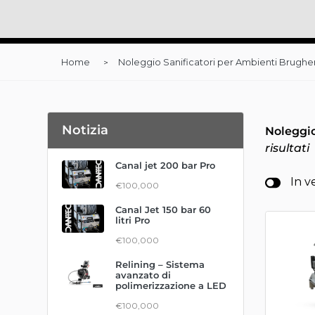
Home
Noleggio Sanificatori per Ambienti Brughe
Notizia
Noleggio
risultati
Canal jet 200 bar Pro
In v
€100,000
Canal Jet 150 bar 60
litri Pro
€100,000
Relining – Sistema
avanzato di
polimerizzazione a LED
€100,000