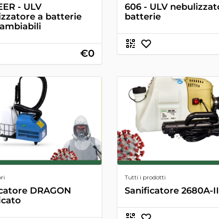
ER - ULV
606 - ULV nebulizzat
izzatore a batterie
batterie
cambiabili
€0
ri
Tutti i prodotti
icatore DRAGON
Sanificatore 2680A-II
icato