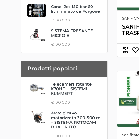
Canal Jet 150 bar 60
litri minuto da Furgone
SANIFIC
€100,000
SANI
SISTEMA FRESANTE
TRAS
MICRO E
€100,000
Prodotti popolari
Telecamera rotante
K70HD – SISTEMI
KUMMERT
€100,000
Avvolgicavo
motorizzato 300-500 m
– SISTEMA ROTOCAM
DUAL AUTO
Sanificato
€100,000