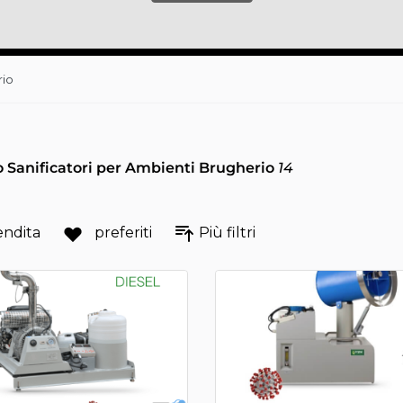
rio
 Sanificatori per Ambienti Brugherio
14
endita
preferiti
Più filtri