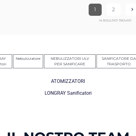
1
2
14
RISULTATI TROVATI
RAY
Nebulizzatore
NEBULIZZATORI ULV
SANIFICATORE DA
tori
PER SANIFICARE
TRASPORTO
ATOMIZZATORI
LONGRAY Sanificatori