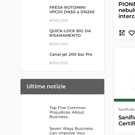
PIONE
FRESA ROTOMINI
nebul
VPC20 DN50 a DN250
inter
€100,000
QUICK-LOCK BIG DA
RISANAMENTO
€100,000
Canal jet 200 bar Pro
€100,000
Ultime notizie
Top Five Common
Sanificato
Prejudices About
Sanif
Business.
Certif
Seven Ways Business
Can Improve Your