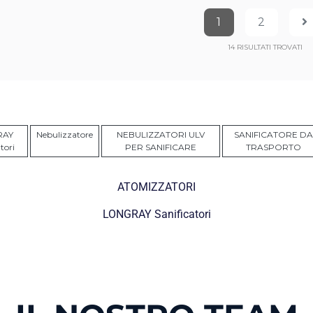
1
2
14
RISULTATI TROVATI
RAY
Nebulizzatore
NEBULIZZATORI ULV
SANIFICATORE DA
tori
PER SANIFICARE
TRASPORTO
ATOMIZZATORI
LONGRAY Sanificatori