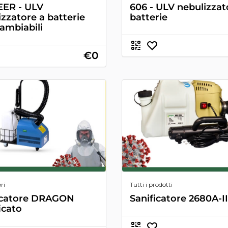
ER - ULV
606 - ULV nebulizzat
izzatore a batterie
batterie
cambiabili
€0
ri
Tutti i prodotti
icatore DRAGON
Sanificatore 2680A-II
icato