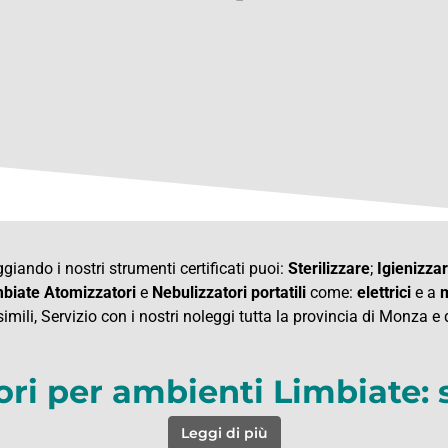
giando i nostri strumenti certificati puoi:
Sterilizzare
;
Igienizza
biate Atomizzatori
e
Nebulizzatori
portatili
come:
elettrici
e a
m
simili, Servizio con i nostri noleggi tutta la provincia di Monza e
ori per ambienti Limbiate: 
Leggi di più