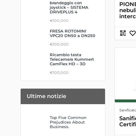
brandeggio con
PIONE
joystick – SISTEMA
nebul
DRIVEPLUS 4
inter
€100,000
FRESA ROTOMINI
VPC20 DN50 a DN250
€100,000
Ricambio testa
Telecamera Kummert
CamFlex HD – 3D
€100,000
Ultime notizie
Sanificato
Sanif
Top Five Common
Prejudices About
Certif
Business.