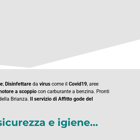
re
;
Disinfettare
da
virus
come il
Covid19
, aree
otore a scoppio
con carburante a benzina. Pronti
 della Brianza.
Il servizio di Affitto gode del
sicurezza e igiene…