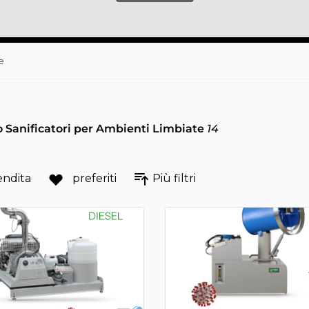
e
 Sanificatori per Ambienti Limbiate
14
endita
preferiti
Più filtri