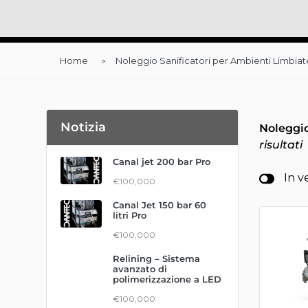
Home
Noleggio Sanificatori per Ambienti Limbiat
Notizia
Noleggio
risultati
Canal jet 200 bar Pro
In v
€100,000
Canal Jet 150 bar 60
litri Pro
€100,000
Relining – Sistema
avanzato di
polimerizzazione a LED
€100,000