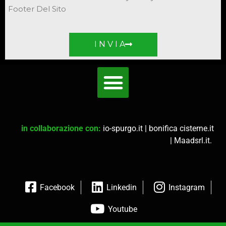
Footer Del Sito
I N V I A
in collaborazione con:
io-spurgo.it
|
bonifica cisterne.it
|
Maadsrl.it
.
Facebook
Linkedin
Instagram
Youtube