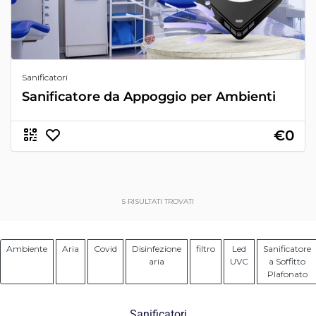
Sanificatori
Sanificatore da Appoggio per Ambienti
€0
5
RISULTATI TROVATI
Ambiente
Aria
Covid
Disinfezione
filtro
Led
Sanificatore
aria
UVC
a Soffitto
Plafonato
Sanificatori