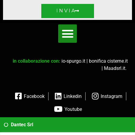
I N V I A
in collaborazione con:
io-spurgo.it
|
bonifica cisterne.it
|
Maadsrl.it
.
Facebook
Linkedin
Instagram
Youtube
Dantec Srl