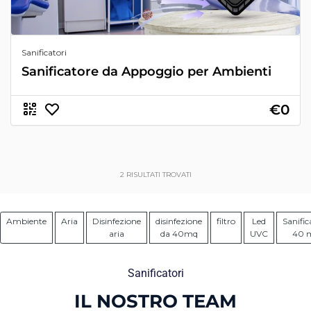
Sanificatori
Sanificatore da Appoggio per Ambienti
€0
2
RISULTATI TROVATI
Ambiente
Aria
Disinfezione
disinfezione
filtro
Led
Sanific
aria
da 40mq
UVC
40 
Sanificatori
IL NOSTRO TEAM