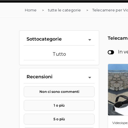
Home
tutte le categorie
Telecamere per Vi
Telecam
Sottocategorie
In v
Tutto
Recensioni
Non ci sono commenti
1 o più
5 o più
Videoispe