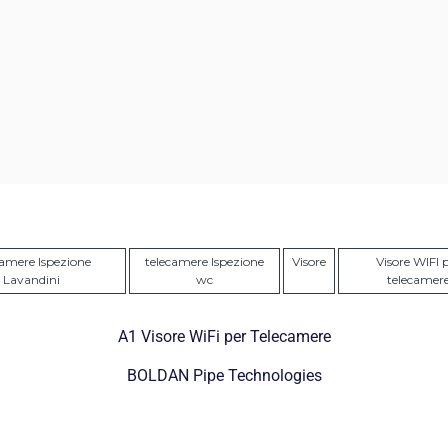
camere Ispezione
telecamere Ispezione
Visore
Visore WIFI 
Lavandini
wc
telecamer
A1 Visore WiFi per Telecamere
BOLDAN Pipe Technologies