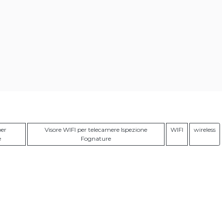
per
Visore WIFI per telecamere Ispezione
WIFI
wireless
e
Fognature