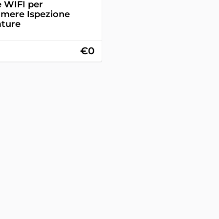
e WIFI per
amere Ispezione
ture
€0