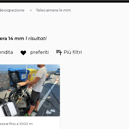
deoispezione
Telecamera 14 mm
era 14 mm
1
risultati
endita
preferiti
Più filtri
zione fino a 1000 m