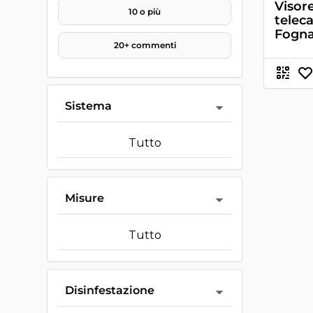
Visor
10 o più
telec
Fogna
20+ commenti
Sistema
Tutto
Misure
Tutto
Disinfestazione