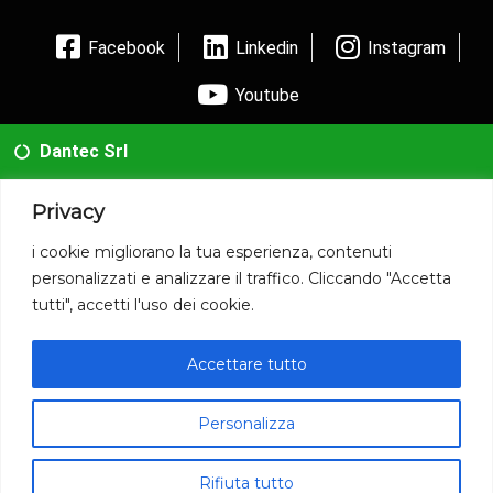
Facebook
Linkedin
Instagram
Youtube
Dantec Srl
02 35954173
Privacy
info@dantec.it
i cookie migliorano la tua esperienza, contenuti
personalizzati e analizzare il traffico. Cliccando "Accetta
Via San Francesco 20 20826 Misinto (MB)
tutti", accetti l'uso dei cookie.
P.iva: 12090590014
Accettare tutto
© 2020 www.dantec.it .
Personalizza
Rifiuta tutto