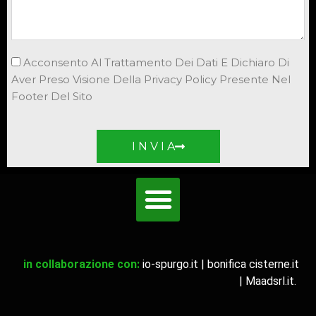
Acconsento Al Trattamento Dei Dati E Dichiaro Di
Aver Preso Visione Della Privacy Policy Presente Nel
Footer Del Sito
I N V I A
in collaborazione con:
io-spurgo.it
|
bonifica cisterne.it
|
Maadsrl.it
.