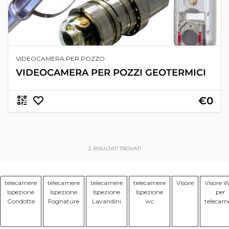
VIDEOCAMERA PER POZZO
VIDEOCAMERA PER POZZI GEOTERMICI
€0
2
RISULTATI TROVATI
telecamere
telecamere
telecamere
telecamere
Visore
Visore W
Ispezione
Ispezione
Ispezione
Ispezione
per
Condotte
Fognature
Lavandini
wc
telecam