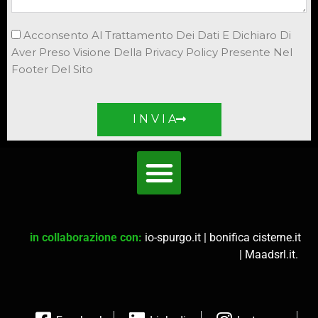
Acconsento Al Trattamento Dei Dati E Dichiaro Di
Aver Preso Visione Della Privacy Policy Presente Nel
Footer Del Sito
I N V I A
in collaborazione con:
io-spurgo.it
|
bonifica cisterne.it
|
Maadsrl.it
.