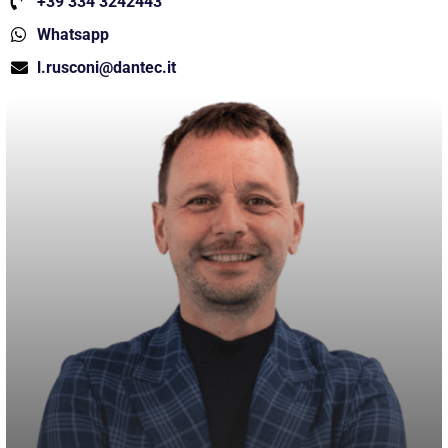
+39 334 3242443
Whatsapp
l.rusconi@dantec.it