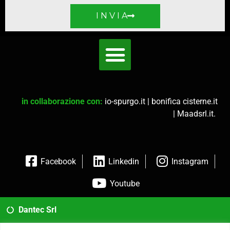
I N V I A
in collaborazione con:
io-spurgo.it
|
bonifica cisterne.it
|
Maadsrl.it
.
Facebook
Linkedin
Instagram
Youtube
Dantec Srl