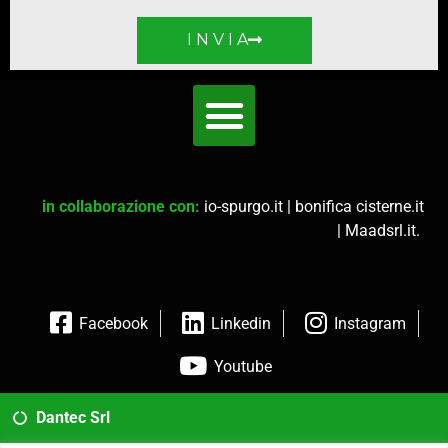
I N V I A
in collaborazione con:
io-spurgo.it
|
bonifica cisterne.it
|
Maadsrl.it
.
Facebook
Linkedin
Instagram
Youtube
Dantec Srl