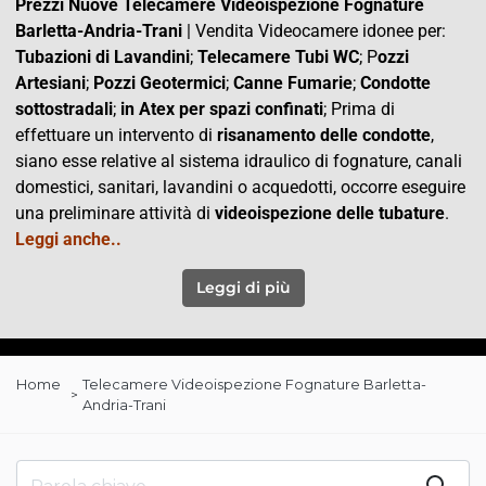
Prezzi Nuove Telecamere Videoispezione Fognature
Barletta-Andria-Trani
| Vendita Videocamere idonee per:
Tubazioni di Lavandini
;
Telecamere Tubi WC
; P
ozzi
Artesiani
;
Pozzi Geotermici
;
Canne Fumarie
;
Condotte
sottostradali
;
in Atex per spazi confinati
; Prima di
effettuare un intervento di
risanamento delle condotte
,
siano esse relative al sistema idraulico di fognature, canali
domestici, sanitari, lavandini o acquedotti, occorre eseguire
una preliminare attività di
videoispezione delle tubature
.
Leggi anche..
Leggi di più
Home
Telecamere Videoispezione Fognature Barletta-
Andria-Trani