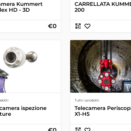
camera Kummert
CARRELLATA KUMME
ex HD - 3D
200
€0
odotti
Tutti i prodotti
camera ispezione
Telecamera Periscopi
ture
X1-H5
€0