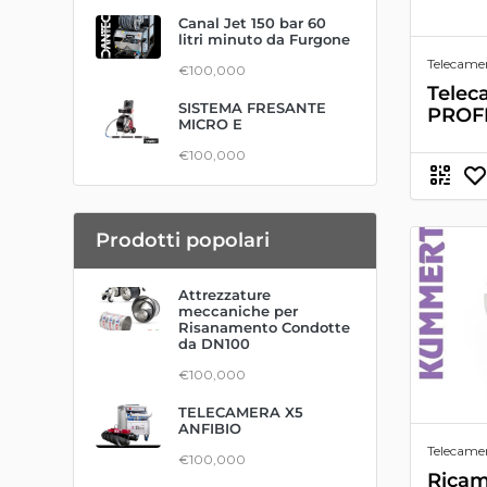
Canal Jet 150 bar 60
litri minuto da Furgone
Telecamer
€100,000
Telec
SISTEMA FRESANTE
PROF
MICRO E
€100,000
Prodotti popolari
Attrezzature
meccaniche per
Risanamento Condotte
da DN100
€100,000
TELECAMERA X5
ANFIBIO
Telecame
€100,000
Ricam