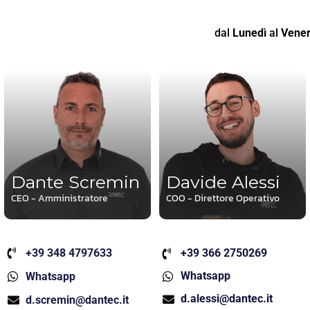
dal
Lunedì
al
Vener
Dante Scremin
Davide Alessi
CEO - Amministratore
COO - Direttore Operativo
+39 348 4797633
+39 366 2750269
Whatsapp
Whatsapp
d.alessi@dantec.it
d.scremin@dantec.it