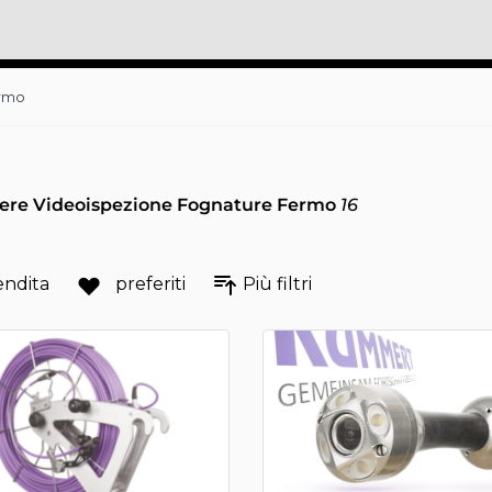
ermo
ere Videoispezione Fognature Fermo
16
endita
preferiti
Più filtri