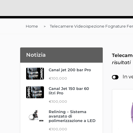
Home
Telecamere Videoispezione Fognature F
Notizia
Telecam
risultati
Canal jet 200 bar Pro
In v
€100,000
Canal Jet 150 bar 60
litri Pro
€100,000
Relining – Sistema
avanzato di
polimerizzazione a LED
€100,000