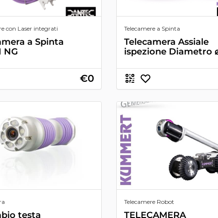
e con Laser integrati
Telecamere a Spinta
amera a Spinta
Telecamera Assiale
I NG
ispezione Diametro 
€0
ra
Telecamere Robot
bio testa
TELECAMERA