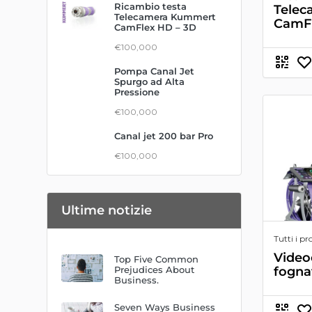
Ricambio testa
Tele
Telecamera Kummert
CamFl
CamFlex HD – 3D
€100,000
Pompa Canal Jet
Spurgo ad Alta
Pressione
€100,000
Canal jet 200 bar Pro
€100,000
Ultime notizie
Tutti i pr
Video
Top Five Common
fogna
Prejudices About
Business.
Seven Ways Business