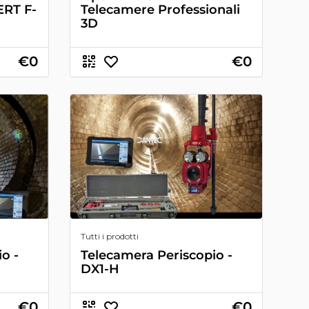
RT F-
Telecamere Professionali
3D
€0
€0
Tutti i prodotti
o -
Telecamera Periscopio -
DX1-H
€0
€0