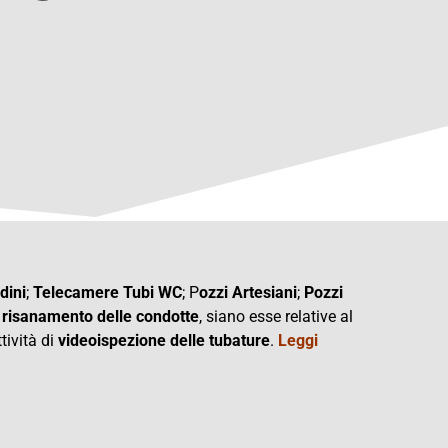
dini
;
Telecamere Tubi WC
; P
ozzi Artesiani
;
Pozzi
i
risanamento delle condotte
, siano esse relative al
tività di
videoispezione delle tubature
.
Leggi