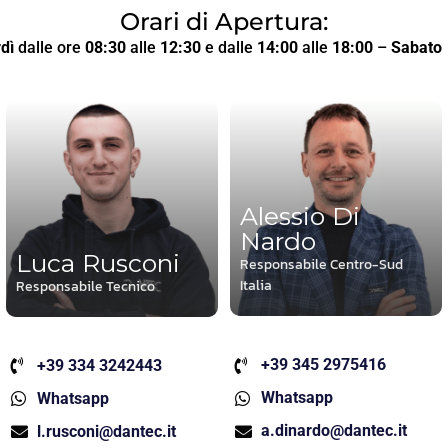
Orari di Apertura:
dì
dalle ore
08:30
alle
12:30
e dalle
14:00
alle
18:00
–
Sabato
Alessio Di
Nardo
Luca Rusconi
Responsabile Centro-Sud
Italia
Responsabile Tecnico
+39 345 2975416
+39 334 3242443
Whatsapp
Whatsapp
a.dinardo@dantec.it
l.rusconi@dantec.it