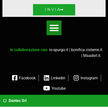
I N V I A
in collaborazione con:
io-spurgo.it
|
bonifica cisterne.it
|
Maadsrl.it
.
Facebook
Linkedin
Instagram
Youtube
Dantec Srl