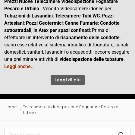
Prezzi Nuove Telecamere Videoispezione Fognature
Pesaro e Urbino
| Vendita Videocamere idonee per:
Tubazioni di Lavandini
;
Telecamere Tubi WC
; P
ozzi
Artesiani
;
Pozzi Geotermici
;
Canne Fumarie
;
Condotte
sottostradali
;
in Atex per spazi confinati
; Prima di
effettuare un intervento di
risanamento delle condotte
,
siano esse relative al sistema idraulico di fognature, canali
domestici, sanitari, lavandini o acquedotti, occorre eseguire
una preliminare attività di
videoispezione delle tubature
.
Leggi anche..
Leggi di più
Home
Telecamere Videoispezione Fognature Pesaro e
Urbino