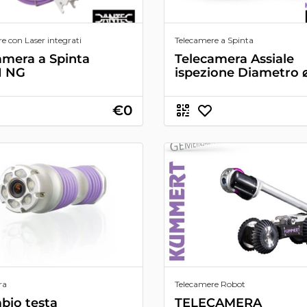
e con Laser integrati
Telecamere a Spinta
amera a Spinta
Telecamera Assiale
I NG
ispezione Diametro 
€0
ra
Telecamere Robot
bio testa
TELECAMERA