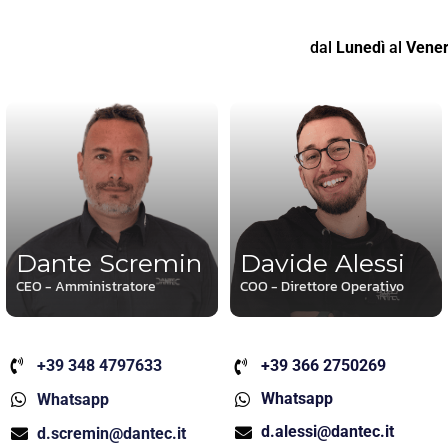
dal
Lunedì
al
Vener
Dante Scremin
Davide Alessi
CEO - Amministratore
COO - Direttore Operativo
+39 348 4797633
+39 366 2750269
Whatsapp
Whatsapp
d.alessi@dantec.it
d.scremin@dantec.it