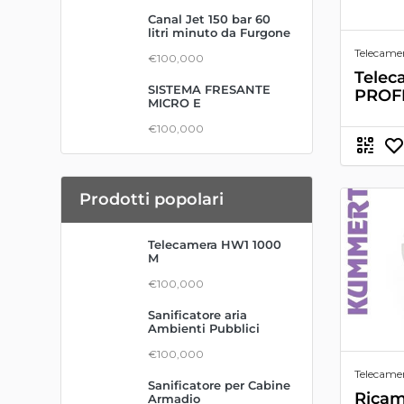
Canal Jet 150 bar 60
litri minuto da Furgone
Telecamer
€100,000
Telec
SISTEMA FRESANTE
PROF
MICRO E
€100,000
Prodotti popolari
Telecamera HW1 1000
M
€100,000
Sanificatore aria
Ambienti Pubblici
€100,000
Telecame
Sanificatore per Cabine
Ricam
Armadio