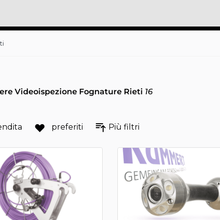
ti
ere Videoispezione Fognature Rieti
16
endita
preferiti
Più filtri