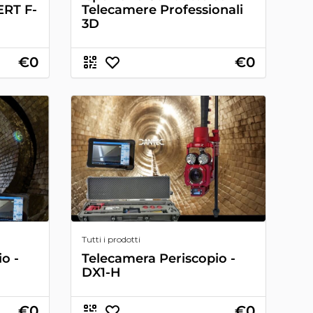
RT F-
Telecamere Professionali
3D
€0
€0
Tutti i prodotti
o -
Telecamera Periscopio -
DX1-H
€0
€0