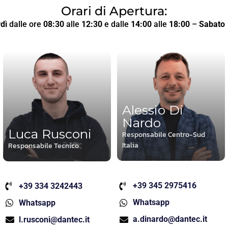
Orari di Apertura:
dì
dalle ore
08:30
alle
12:30
e dalle
14:00
alle
18:00
–
Sabato
Alessio Di
Nardo
Luca Rusconi
Responsabile Centro-Sud
Italia
Responsabile Tecnico
+39 345 2975416
+39 334 3242443
Whatsapp
Whatsapp
a.dinardo@dantec.it
l.rusconi@dantec.it