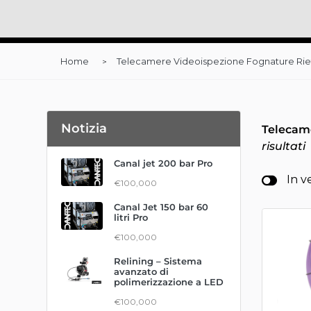
Home
Telecamere Videoispezione Fognature Rie
Notizia
Telecam
risultati
Canal jet 200 bar Pro
In v
€100,000
Canal Jet 150 bar 60
litri Pro
€100,000
Relining – Sistema
avanzato di
polimerizzazione a LED
€100,000