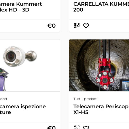
camera Kummert
CARRELLATA KUMME
ex HD - 3D
200
€0
odotti
Tutti i prodotti
camera ispezione
Telecamera Periscopi
ture
X1-H5
€0