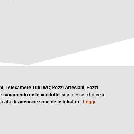
ni
;
Telecamere Tubi WC
; P
ozzi Artesiani
;
Pozzi
i
risanamento delle condotte
, siano esse relative al
tività di
videoispezione delle tubature
.
Leggi