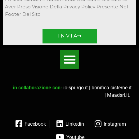
Aver Preso Visione Della Privacy Policy Presente Nel
Footer Del Sito
I N V I A
in collaborazione con:
io-spurgo.it
|
bonifica cisterne.it
|
Maadsrl.it
.
Facebook
Linkedin
Instagram
Youtube