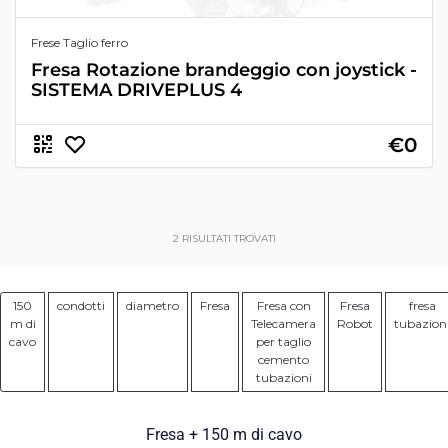
Frese Taglio ferro
Fresa Rotazione brandeggio con joystick -
SISTEMA DRIVEPLUS 4
€0
2
RISULTATI TROVATI
150
condotti
diametro
Fresa
Fresa con
Fresa
fresa
m di
Telecamera
Robot
tubazion
cavo
per taglio
cemento
tubazioni
Fresa + 150 m di cavo